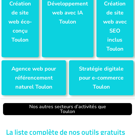
Création
Développement
Création
de site
web avec IA
de site
web éco-
Toulon
web avec
conçu
SEO
Toulon
inclus
Toulon
Agence web pour
Stratégie digitale
référencement
pour e-commerce
naturel Toulon
Toulon
Nos autres secteurs d’activités que
Toulon
La liste complète de nos outils gratuits