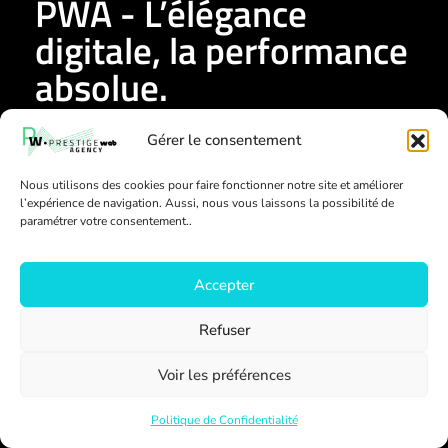
PWA - L’élégance
digitale, la performance
absolue.
Gérer le consentement
Nous utilisons des cookies pour faire fonctionner notre site et améliorer
Nous contacter
l’expérience de navigation. Aussi, nous vous laissons la possibilité de
paramétrer votre consentement..
Accepter
Éveillé, réactif et attentif, il accompagne son équipe et
Refuser
ses clients avec une vision claire et pragmatique. Il allie
créativité, efficacité et exigence du détail pour donner vie
Voir les préférences
à des projets numériques performants et porteurs de
sens. Son objectif ? Un web plus intuitif et accessible à
tous.
Politique de Confidentialité