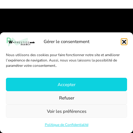
PWA - L’élégance
Gérer le consentement
digitale, la performance
absolue.
Nous utilisons des cookies pour faire fonctionner notre site et améliorer
l’expérience de navigation. Aussi, nous vous laissons la possibilité de
paramétrer votre consentement..
Accepter
Nous contacter
Refuser
Voir les préférences
Politique de Confidentialité
Éveillé, réactif et attentif, il accompagne son équipe et
ses clients avec une vision claire et pragmatique. Il allie