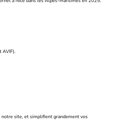
internet à Nice dans les Alpes-Maritimes en 2025.
t AVIF).
 notre site, et simplifient grandement vos