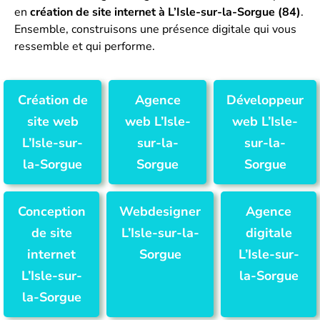
en
création de site internet à L’Isle-sur-la-Sorgue (84)
.
Ensemble, construisons une présence digitale qui vous
ressemble et qui performe.
Création de
Agence
Développeur
site web
web L’Isle-
web L’Isle-
L’Isle-sur-
sur-la-
sur-la-
la-Sorgue
Sorgue
Sorgue
Conception
Webdesigner
Agence
de site
L’Isle-sur-la-
digitale
internet
Sorgue
L’Isle-sur-
L’Isle-sur-
la-Sorgue
la-Sorgue