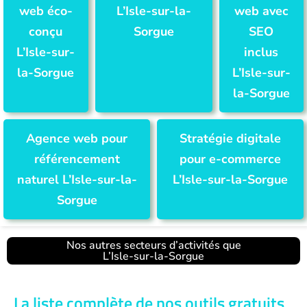
web éco-
L’Isle-sur-la-
web avec
conçu
Sorgue
SEO
L’Isle-sur-
inclus
la-Sorgue
L’Isle-sur-
la-Sorgue
Agence web pour
Stratégie digitale
référencement
pour e-commerce
naturel L’Isle-sur-la-
L’Isle-sur-la-Sorgue
Sorgue
Nos autres secteurs d’activités que
L’Isle-sur-la-Sorgue
La liste complète de nos outils gratuits